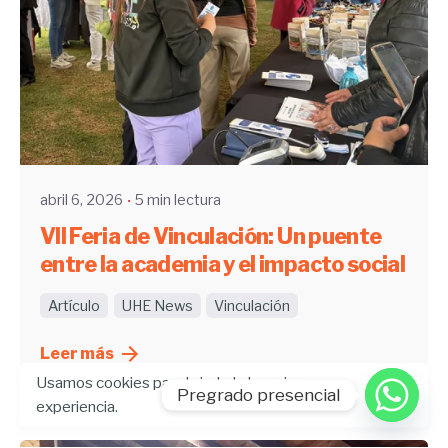
Enviado por
UHE
abril 6, 2026
5 min lectura
VII Feria de Vinculación: Un puente
entre la academia y el impacto social
Artículo
UHE News
Vinculación
Leer más
Usamos cookies para brindarle la mejor
Pregrado presencial
experiencia.