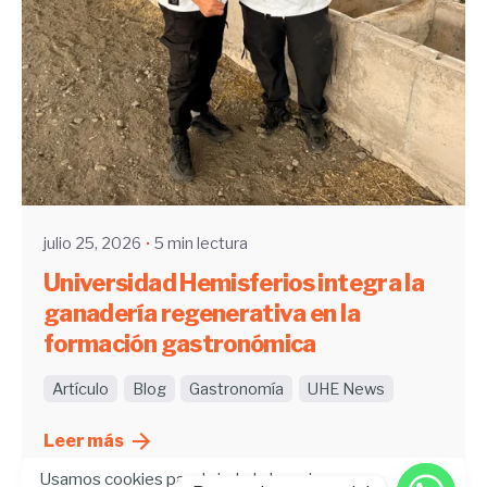
Enviado por
UHE
julio 25, 2026
5 min lectura
Universidad Hemisferios integra la
ganadería regenerativa en la
formación gastronómica
Artículo
Blog
Gastronomía
UHE News
Leer más
Usamos cookies para brindarle la mejor