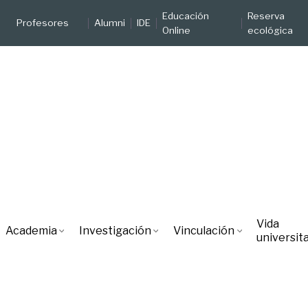
Educación
Reserva
Profesores
Alumni
IDE
Online
ecológica
Vida
Academia
Investigación
Vinculación
universita