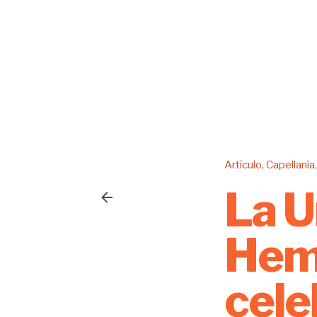
Artículo
Capellanía
La U
Hemi
cele