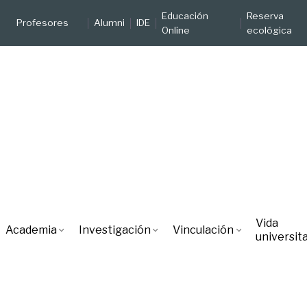
Educación
Reserva
Profesores
Alumni
IDE
Online
ecológica
Vida
Academia
Investigación
Vinculación
universita