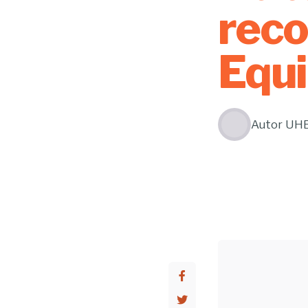
reco
Equ
Autor
UH