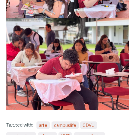
Tagged with:
arte
campuslife
CDVU