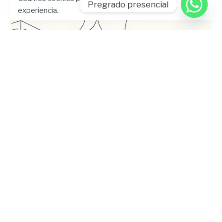
Pregrado presencial
experiencia.
Enviado por
UHE
julio 24, 2026
5 min lectura
Universidad Hemisferios publica las
memorias del Encuentro
Internacional de Bienestar
Universitario para fortalecer el
diálogo sobre la salud mental en la
educación superior
Artículo
Blog
DVU
UHE News