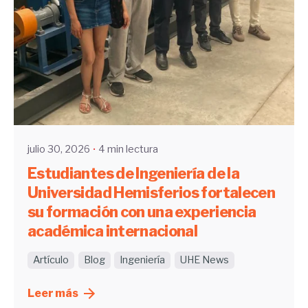
Enviado por
UHE
julio 30, 2026
4 min lectura
Estudiantes de Ingeniería de la
Universidad Hemisferios fortalecen
su formación con una experiencia
académica internacional
Artículo
Blog
Ingeniería
UHE News
Leer más