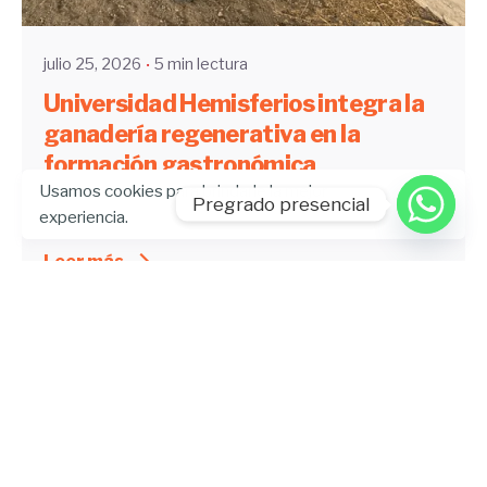
julio 25, 2026
5 min lectura
Universidad Hemisferios integra la
ganadería regenerativa en la
formación gastronómica
Usamos cookies para brindarle la mejor
Pregrado presencial
Artículo
Blog
Gastronomía
UHE News
experiencia.
Leer más