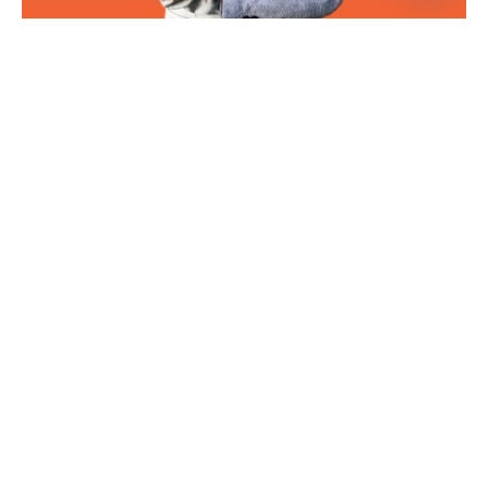
febrero 26, 2026
6 min lectura
De la Universidad al liderazgo
regional: una trayectoria marcada
por la formación integral
Alumni
Artículo
Leer más