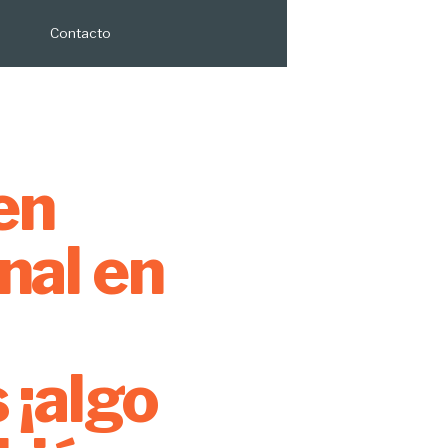
Contacto
en
nal en
 ¡algo