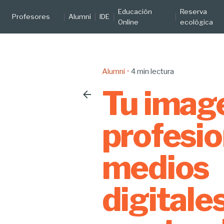
Educación
Reserva
Profesores
Alumni
IDE
Online
ecológica
Alumni
4 min lectura
Tu imag
profesio
medios
digitales