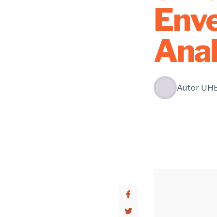
Env
Anal
Autor
UH