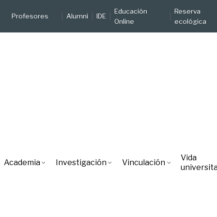
Educación
Reserva
Profesores
Alumni
IDE
Online
ecológica
Vida
Academia
Investigación
Vinculación
universita