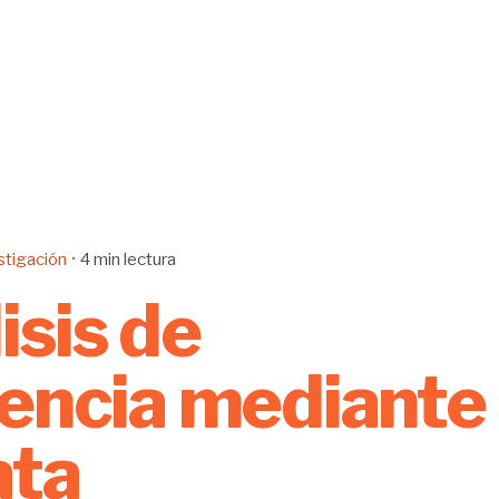
stigación
4 min lectura
isis de
iencia mediante
ata