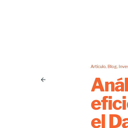
Artículo
Blog
Inve
Anál
efic
el D