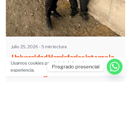
Enviado por
UHE
julio 25, 2026
5 min lectura
Universidad Hemisferios integra la
Usamos cookies para brindarle la mejor
ganadería regenerativa en la
Pregrado presencial
experiencia.
formación gastronómica
Artículo
Blog
Gastronomía
UHE News
Leer más