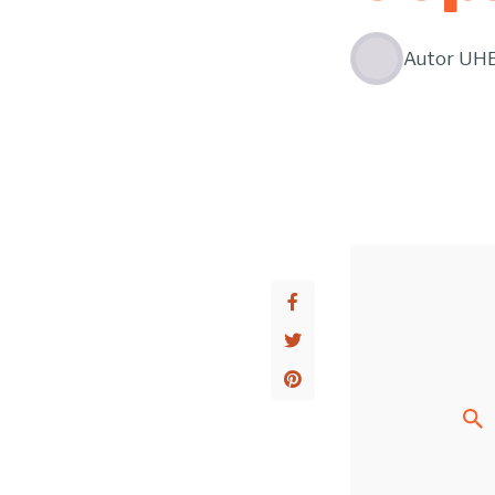
Autor
UH