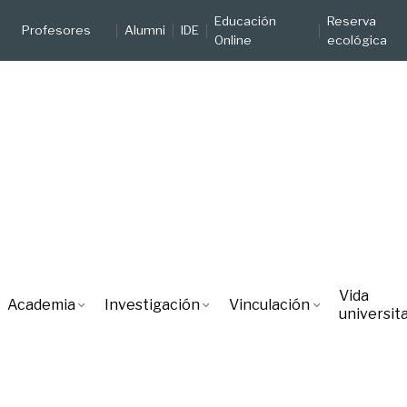
Educación
Reserva
Profesores
Alumni
IDE
Online
ecológica
Vida
Academia
Investigación
Vinculación
universita