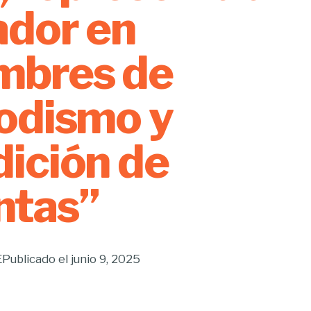
dor en
mbres de
odismo y
ición de
ntas”
E
Publicado el
junio 9, 2025