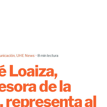
nicación
UHE News
8 min lectura
lé Loaiza,
esora de la
 representa al