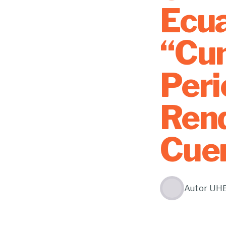
Ecua
“Cu
Peri
Rend
Cue
Autor
UH