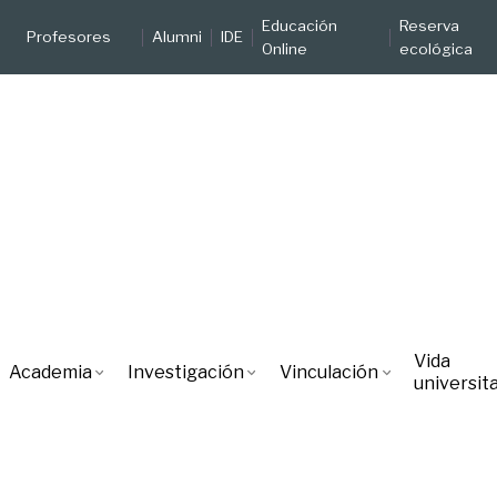
Educación
Reserva
Profesores
Alumni
IDE
Online
ecológica
Vida
Academia
Investigación
Vinculación
universita