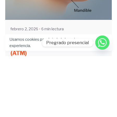
Enviado por
UHE
febrero 2, 2026
6 min lectura
Función y parafunción de la
Usamos cookies para brindarle la mejor
Pregrado presencial
articulación temporomandibular
experiencia.
(ATM)
Artículo
Blog
Investigación
Leer más