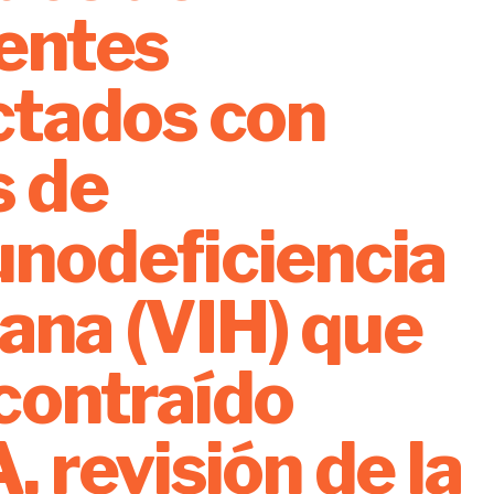
entes
ctados con
s de
nodeficiencia
na (VIH) que
contraído
, revisión de la