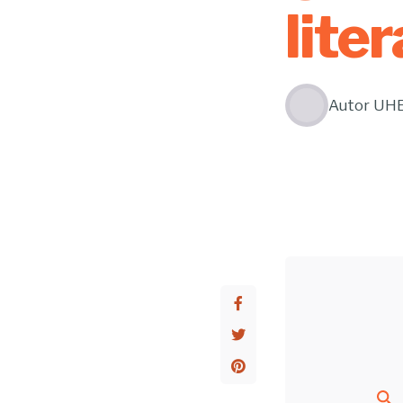
lite
Autor
UH