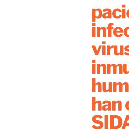
paci
infe
viru
inmu
huma
han 
SIDA