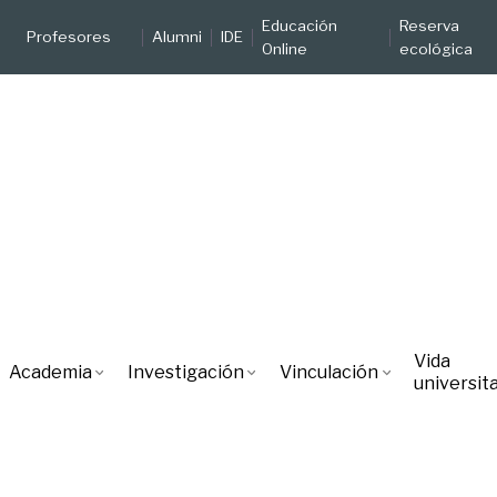
Educación
Reserva
Profesores
Alumni
IDE
Online
ecológica
Vida
Academia
Investigación
Vinculación
universita