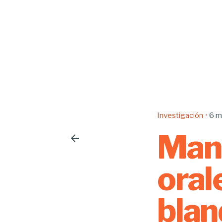
Investigación
6 m
Mani
oral
blan