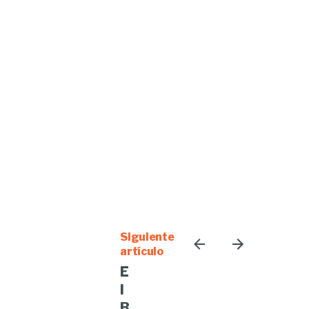
Siguiente
artículo
E
l
B