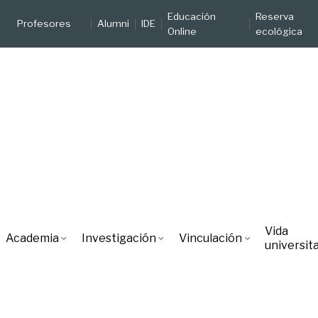
Educación
Reserva
Profesores
Alumni
IDE
Online
ecológica
Vida
Academia
Investigación
Vinculación
universita