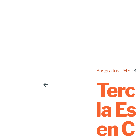
Posgrados UHE
4
Terc
la E
en C