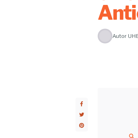
Anti
Autor
UH