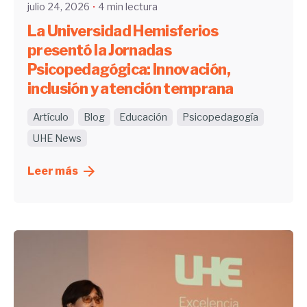
julio 24, 2026
4 min lectura
La Universidad Hemisferios
presentó la Jornadas
Psicopedagógica: Innovación,
inclusión y atención temprana
Artículo
Blog
Educación
Psicopedagogía
UHE News
Leer más