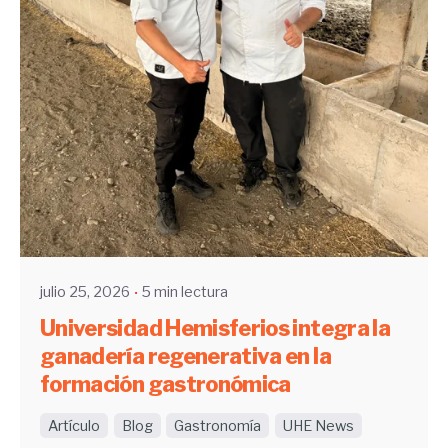
Enviado por
UHE
julio 25, 2026
5 min lectura
Universidad Hemisferios integra la
ganadería regenerativa en la
formación gastronómica
Artículo
Blog
Gastronomía
UHE News