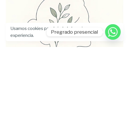
Usamos cookies para brindarle la mejor
Pregrado presencial
experiencia.
Enviado por
UHE
julio 24, 2026
5 min lectura
Universidad Hemisferios publica las
memorias del Encuentro
Internacional de Bienestar