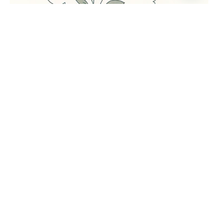
Enviado por
UHE
julio 24, 2026
5 min lectura
Universidad Hemisferios publica las
memorias del Encuentro
Internacional de Bienestar
Universitario para fortalecer el
diálogo sobre la salud mental en la
educación superior
Artículo
Blog
DVU
UHE News