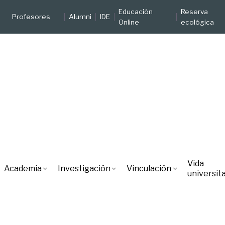
Educación
Reserva
Profesores
Alumni
IDE
Online
ecológica
Vida
Academia
Investigación
Vinculación
universita