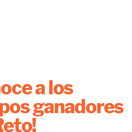
a
oce a los
pos ganadores
Reto!