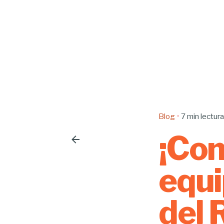
Blog
7 min lectur
¡Con
equi
del 