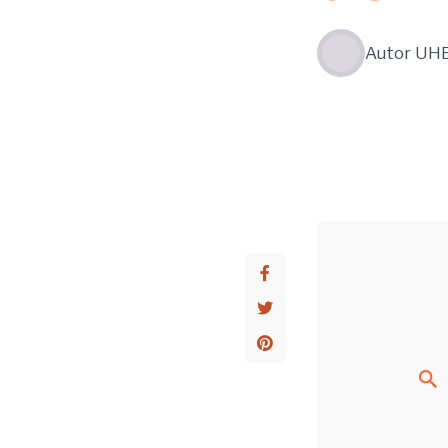
Autor
UH