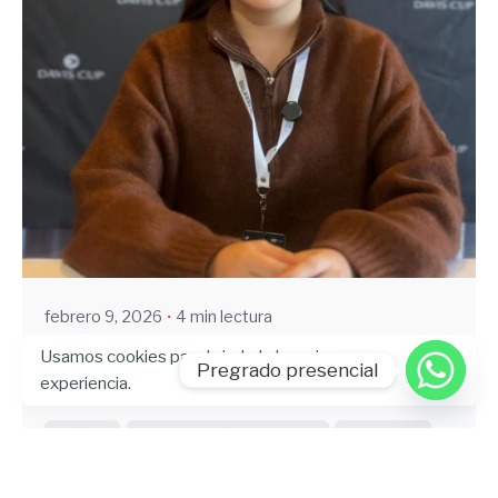
Enviado por
Community
febrero 9, 2026
4 min lectura
Comunicación Deportiva UHE, prese
Usamos cookies para brindarle la mejor
Pregrado presencial
experiencia.
nte en la élite del tenis: Copa Davis
Artículo
Comunicación Deportiva
UHE News
Vinculación