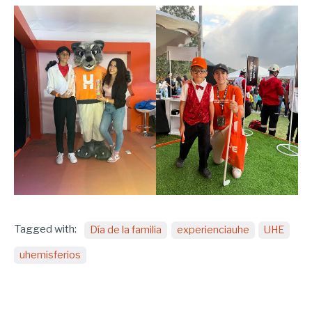
Tagged with:
Día de la familia
experienciauhe
UHE
uhemisferios