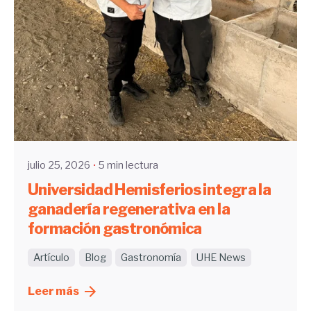
Enviado por
UHE
julio 25, 2026
5 min lectura
Universidad Hemisferios integra la
ganadería regenerativa en la
formación gastronómica
Artículo
Blog
Gastronomía
UHE News
Leer más