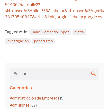
5440625/detailv2?
sid=ebsco%3Aplink%3Ascholar&id=ebsco%3Agcd%
3A179540847&crl=c&link_origin=scholar.google.es
Tagged with:
Daniel Fernando López
digital
investigación
periodismo
Buscar...
Categorías
Administración de Empresas
(9)
Admisiones
(37)