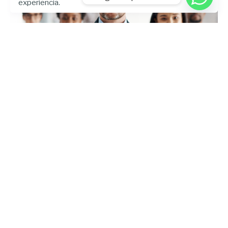
experiencia.
Enviado por
UHE
febrero 2, 2026
6 min lectura
Humanismo y negocios: Habilidades
del directivo para el liderazgo
empresarial sostenible en
escenarios de cambios disruptivos