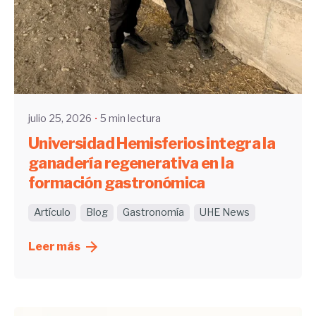
Enviado por
UHE
julio 25, 2026
5 min lectura
Universidad Hemisferios integra la
ganadería regenerativa en la
formación gastronómica
Artículo
Blog
Gastronomía
UHE News
Leer más