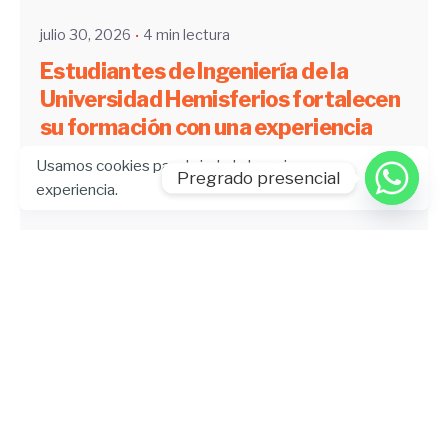
julio 30, 2026
4 min lectura
Estudiantes de Ingeniería de la
Universidad Hemisferios fortalecen
su formación con una experiencia
académica internacional
Usamos cookies para brindarle la mejor
Pregrado presencial
experiencia.
Artículo
Blog
Ingeniería
UHE News
Leer más